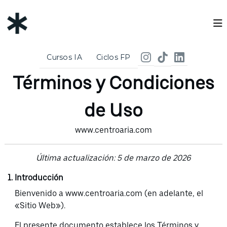
S
C
a
e
l
t
n
a
t
Cursos IA
Ciclos FP
ARIA Formación y Talento, SL | Términos y Condiciones de Uso
r
r
Términos y Condiciones
a
o
l
A
c
de Uso
r
o
i
n
www.centroaria.com
a
t
e
Última actualización: 5 de marzo de 2026
n
i
Introducción
d
Bienvenido a www.centroaria.com (en adelante, el
o
«Sitio Web»).
El presente documento establece los Términos y