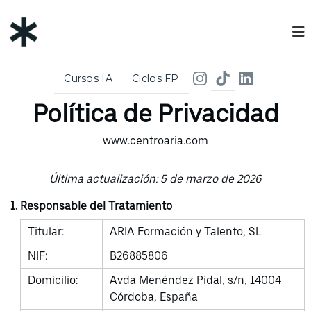
S
C
a
e
l
t
n
a
t
Cursos IA
Ciclos FP
ARIA Formación y Talento, SL | Política de Privacidad
r
r
Política de Privacidad
a
o
l
A
www.centroaria.com
c
r
o
i
n
Última actualización: 5 de marzo de 2026
a
t
Responsable del Tratamiento
e
n
Titular:
ARIA Formación y Talento, SL
i
NIF:
B26885806
d
o
Domicilio:
Avda Menéndez Pidal, s/n, 14004
Córdoba, España